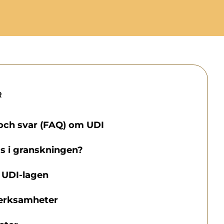
R
 och svar (FAQ) om UDI
s i granskningen?
 UDI-lagen
erksamheter