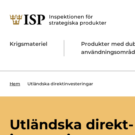
Krigsmateriel
Produkter med du
användningsområ
Söktips:
Utländska direktinvesteringar
Konta
Utländska direktinvesteringar
Hem
Utländska direkt­