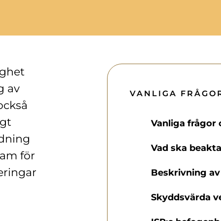
ighet
g av
VANLIGA FRÅGO
 också
igt
Vanliga frågor
rdning
Vad ska beakta
ram för
eringar
Beskrivning av
Skyddsvärda v