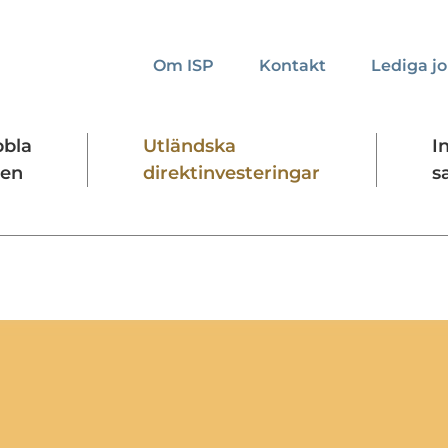
Om ISP
Kontakt
Lediga j
bbla
Utländska
I
den
direktinvesteringar
s
kta oss
Presskontakt
Forskningssäkerhet