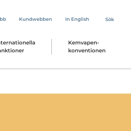
obb
Kundwebben
In English
Sök
Sök
nternationella
Kemvapen-
anktioner
konventionen
Regelverk
Stäng