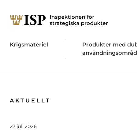
Krigsmateriel
Produkter med du
användningsområ
Söktips:
Utländska direktinvesteringar
Konta
AKTUELLT
27 juli 2026