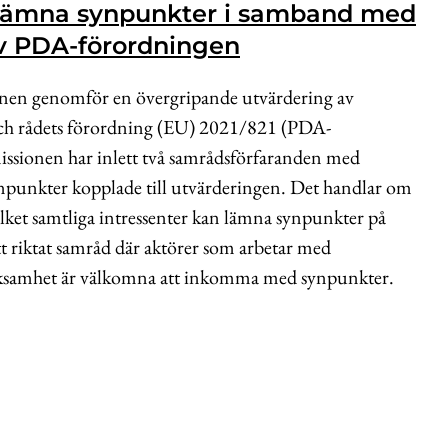
t lämna synpunkter i samband med
v PDA-förordningen
nen genomför en övergripande utvärdering av
ch rådets förordning (EU) 2021/821 (PDA-
sionen har inlett två samrådsförfaranden med
ynpunkter kopplade till utvärderingen. Det handlar om
vilket samtliga intressenter kan lämna synpunkter på
t riktat samråd där aktörer som arbetar med
rksamhet är välkomna att inkomma med synpunkter.