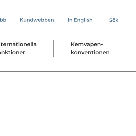
obb
Kundwebben
In English
Sök
Sök
nternationella
Kemvapen-
anktioner
konventionen
Regelverk
Stäng