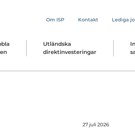
Om ISP
Kontakt
Lediga j
bbla
Utländska
I
den
direktinvesteringar
s
kta oss
Presskontakt
Forskningssäkerhet
27 juli 2026