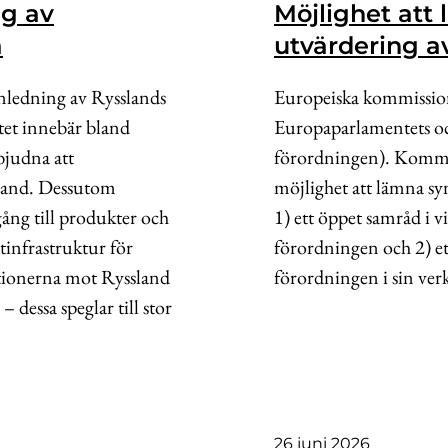
ng av
Möjlighet at
a
utvärdering a
nledning av Rysslands
Europeiska kommissio
tet innebär bland
Europaparlamentets o
bjudna att
förordningen). Kommis
ssland. Dessutom
möjlighet att lämna s
llgång till produkter och
1) ett öppet samråd i 
tinfrastruktur för
förordningen och 2) et
ktionerna mot Ryssland
förordningen i sin ve
 dessa speglar till stor
26 juni 2026