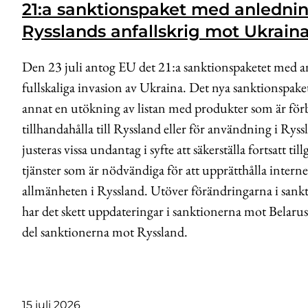
21:a sanktionspaket med anledni
Rysslands anfallskrig mot Ukrain
Den 23 juli antog EU det 21:a sanktionspaketet med a
fullskaliga invasion av Ukraina. Det nya sanktionspake
annat en utökning av listan med produkter som är för
tillhandahålla till Ryssland eller för användning i Ry
justeras vissa undantag i syfte att säkerställa fortsatt ti
tjänster som är nödvändiga för att upprätthålla interne
allmänheten i Ryssland. Utöver förändringarna i san
har det skett uppdateringar i sanktionerna mot Belarus –
del sanktionerna mot Ryssland.
15 juli 2026