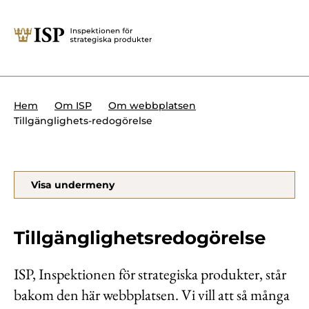
Stäng
Söktips:
Utländska direktinvesteringar
Kontakta oss
Krigsmateriel
Hem
Om ISP
Om webbplatsen
Presskontakt
Tillgänglighets-redogörelse
Produkter med dubbla
Forskningssäkerhet
användningsområden
Regelverk
Utländska direktinvesteringar
Visa undermeny
Internationella sanktioner
Sök
Kemvapen-konventionen
Tillgänglighetsredogörelse
ISP, Inspektionen för strategiska produkter, står
bakom den här webbplatsen. Vi vill att så många
Om ISP