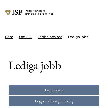
Stäng
Söktips:
Utländska direktinvesteringar
Kontakta oss
Krigsmateriel
Lediga jobb
Hem
Om ISP
Jobba hos oss
Presskontakt
Produkter med dubbla
Forskningssäkerhet
användningsområden
Regelverk
Utländska direktinvesteringar
Internationella sanktioner
Sök
Kemvapen-konventionen
Om ISP