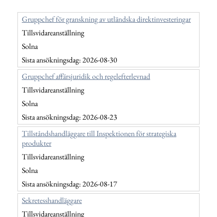
Kontakt
Lediga jobb
Kundwebben
In English