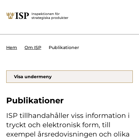
Stäng
Söktips:
Utländska direktinvesteringar
Kontakta oss
Krigsmateriel
Publikationer
Hem
Om ISP
Presskontakt
Produkter med dubbla
Forskningssäkerhet
användningsområden
Regelverk
Visa undermeny
Utländska direktinvesteringar
Internationella sanktioner
Sök
Publikationer
Kemvapen-konventionen
ISP tillhandahåller viss information i
tryckt och elektronisk form, till
Om ISP
exempel årsredovisningen och olika