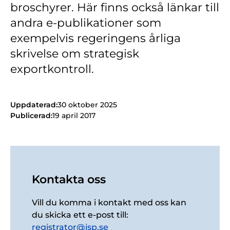
broschyrer. Här finns också länkar till
Kontakt
andra e-publikationer som
Lediga jobb
exempelvis regeringens årliga
Kundwebben
skrivelse om strategisk
exportkontroll.
In English
Uppdaterad:
30 oktober 2025
Publicerad:
19 april 2017
Kontakta oss
Vill du komma i kontakt med oss kan
du skicka ett e-post till:
registrator@isp.se