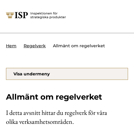
Stäng
Söktips:
Utländska direktinvesteringar
Kontakta oss
Krigsmateriel
Allmänt om regelverket
Hem
Regelverk
Presskontakt
Produkter med dubbla
Forskningssäkerhet
användningsområden
Regelverk
Visa undermeny
Utländska direktinvesteringar
Internationella sanktioner
Sök
Allmänt om regelverket
Kemvapen-konventionen
I detta avsnitt hittar du regelverk för våra
olika verksamhetsområden.
Om ISP