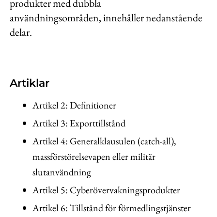
produkter med dubbla
Kontakt
användningsområden, innehåller nedanstående
Lediga jobb
delar.
Kundwebben
In English
Artiklar
Artikel 2: Definitioner
Artikel 3: Exporttillstånd
Artikel 4: Generalklausulen (catch-all),
massförstörelsevapen eller militär
slutanvändning
Artikel 5: Cyberövervakningsprodukter
Artikel 6: Tillstånd för förmedlingstjänster