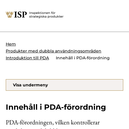
Stäng
Söktips:
Utländska direktinvesteringar
Kontakta oss
Krigsmateriel
Hem
Presskontakt
Produkter med dubbla användningsområden
Produkter med dubbla
Forskningssäkerhet
Innehåll i PDA-förordning
Introduktion till PDA
användningsområden
Regelverk
Utländska direktinvesteringar
Visa undermeny
Internationella sanktioner
Sök
Kemvapen-konventionen
Innehåll i PDA-förordning
PDA-förordningen, vilken kontrollerar
Om ISP