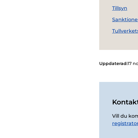
Tillsyn
Sanktione
Tullverke
Uppdaterad:
17 n
Kontakt
Vill du ko
registrato