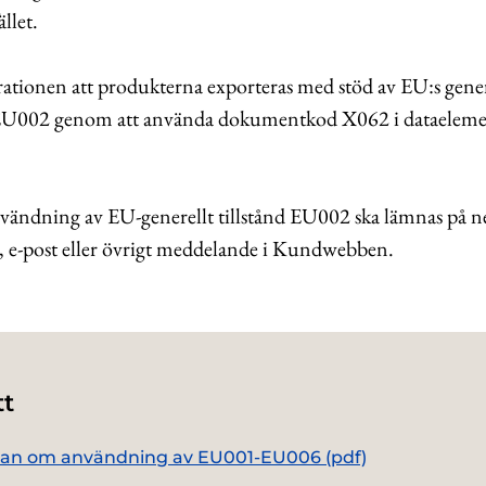
ället.
rationen att produkterna exporteras med stöd av EU:s gener
 EU00
2
genom att använda
dokumentkod X
062 i dataelem
ndning av EU-generellt tillstånd EU002 ska lämnas på n
t, e-post eller övrigt meddelande i Kundwebben.
tt
an om användning av EU001-EU006 (pdf)