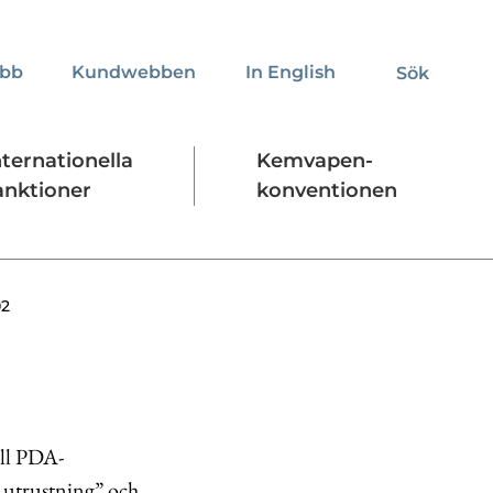
obb
Kundwebben
In English
Sök
Sök
nternationella
Kemvapen-
anktioner
konventionen
Regelverk
Stäng
2
ill PDA-
e utrustning” och