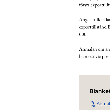
första exporttillf
Ange i tulldekla
exporttillstånd
000.
Anmälan om anvä
blankett via pos
Blanke
Anmäl