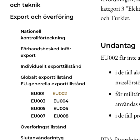
och teknik
kategori 3 ”Elek
Export och överföring
och Turkiet.
Nationell
kontrollförteckning
Undantag
Förhandsbesked inför
export
EU002 får inte 
Individuellt exporttillstånd
i de fall 
Globalt exporttillstånd
massförst
EU-generella exporttillstånd
för militä
EU001
EU002
EU003
EU004
användas s
EU005
EU006
i de fall p
EU007
EU008
Överföringstillstånd
Slutanvändarintyg
PDA-förordninge