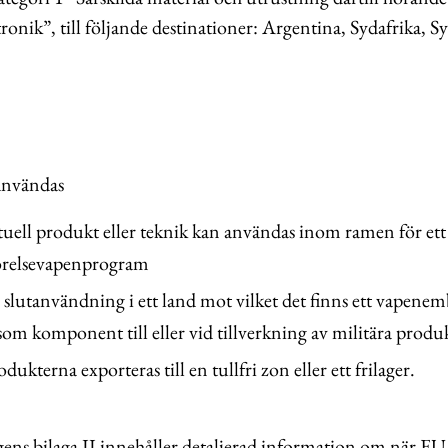
tronik”, till följande destinationer: Argentina, Sydafrika, S
användas
aktuell produkt eller teknik kan användas inom ramen för ett
örelsevapenprogram
r slutanvändning i ett land mot vilket det finns ett vapenem
om komponent till eller vid tillverkning av militära produ
rodukterna exporteras till en tullfri zon eller ett frilager.
ns bilaga II innehåller detaljerad information om när EU-