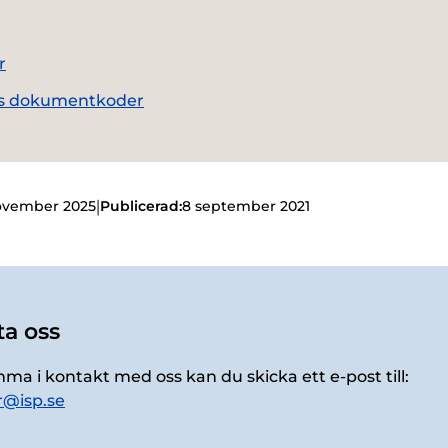
r
ts dokumentkoder
|
ovember 2025
Publicerad:
8 september 2021
a oss
mma i kontakt med oss kan du skicka ett e-post till:
r@isp.se