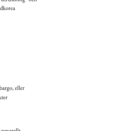
ydkorea
bargo, eller
kter
generellt