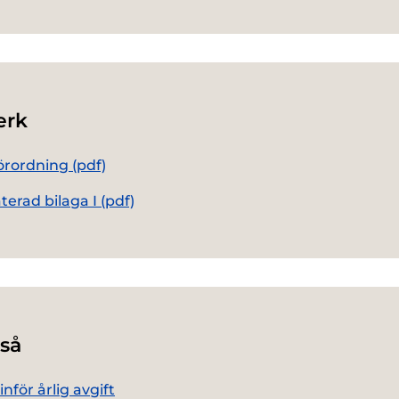
erk
rordning (pdf)
erad bilaga I (pdf)
så
nför årlig avgift