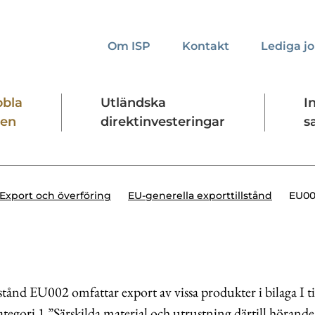
Om ISP
Kontakt
Lediga j
bbla
Utländska
I
den
direktinvesteringar
s
kta oss
Presskontakt
Forskningssäkerhet
EU00
Export och överföring
EU-generella exporttillstånd
lstånd EU002 omfattar export av vissa produkter i bilaga I t
tegori 1 ”Särskilda material och utrustning därtill hörand