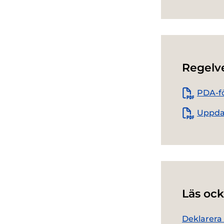
Regelv
PDA-fö
Uppdat
Läs ock
Deklarera i