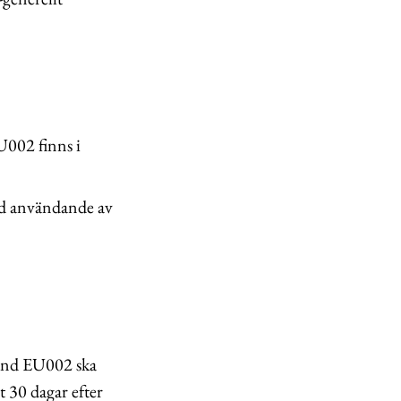
U002 finns i
vid användande av
tånd EU002 ska
 30 dagar efter