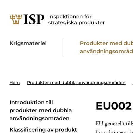
Krigsmateriel
Produkter med du
användningsområ
Söktips:
Utländska direktinvesteringar
Konta
Hem
Produkter med dubbla användningsområden
Introduktion till
EU002
produkter med dubbla
användnings­områden
EU-generellt til
Klassificering av produkt
förordningen, ka