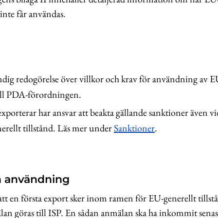
inte får användas.
ndig redogörelse över villkor och krav för användning av E
till PDA-förordningen.
porterar har ansvar att beakta gällande sanktioner även 
erellt tillstånd. Läs mer under
Sanktioner
.
 användning
t en första export sker inom ramen för EU-generellt tills
n göras till ISP. En sådan anmälan ska ha inkommit senast