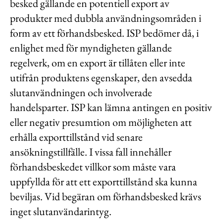
besked gällande en potentiell export av
Kontakt
produkter med dubbla användningsområden i
Lediga jobb
form av ett förhandsbesked. ISP bedömer då, i
enlighet med för myndigheten gällande
Kundwebben
regelverk, om en export är tillåten eller inte
In English
utifrån produktens egenskaper, den avsedda
slutanvändningen och involverade
handelsparter. ISP kan lämna antingen en positiv
eller negativ presumtion om möjligheten att
erhålla exporttillstånd vid senare
ansökningstillfälle. I vissa fall innehåller
förhandsbeskedet villkor som måste vara
uppfyllda för att ett exporttillstånd ska kunna
beviljas. Vid begäran om förhandsbesked krävs
inget slutanvändarintyg.