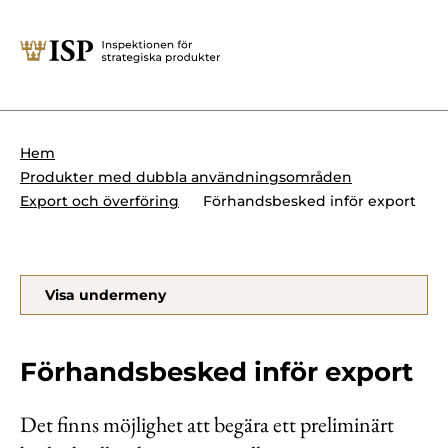
Stäng
Söktips:
Utländska direktinvesteringar
Kontakta oss
Krigsmateriel
Hem
Presskontakt
Produkter med dubbla användningsområden
Produkter med dubbla
Forskningssäkerhet
Förhandsbesked inför export
Export och överföring
användningsområden
Regelverk
Utländska direktinvesteringar
Visa undermeny
Internationella sanktioner
Sök
Kemvapen-konventionen
Förhandsbesked inför export
Det finns möjlighet att begära ett preliminärt
Om ISP