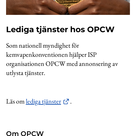
Kontakt
Lediga jobb
Lediga tjänster hos OPCW
Kundwebben
In English
Som nationell myndighet för
kemvapenkonventionen hjälper ISP
organisationen OPCW med annonsering av
utlysta tjänster.
Läs om
lediga tjänster
.
Om OPCW