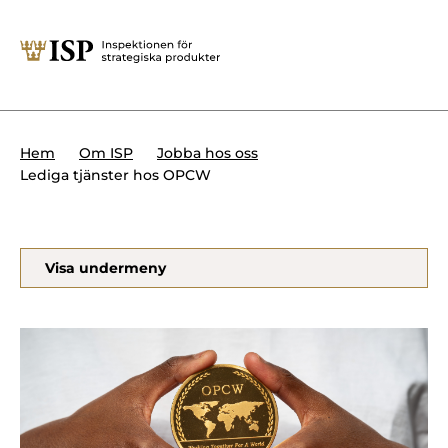
Stäng
Söktips:
Utländska direktinvesteringar
Kontakta oss
Krigsmateriel
Hem
Om ISP
Jobba hos oss
Presskontakt
Lediga tjänster hos OPCW
Produkter med dubbla
Forskningssäkerhet
användningsområden
Regelverk
Utländska direktinvesteringar
Visa undermeny
Internationella sanktioner
Sök
Kemvapen-konventionen
Om ISP