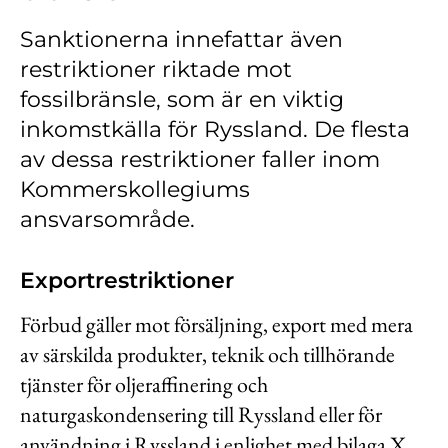
Kontakt
Sanktionerna innefattar även
Lediga jobb
restriktioner riktade mot
Kundwebben
fossilbränsle, som är en viktig
inkomstkälla för Ryssland. De flesta
In English
av dessa restriktioner faller inom
Kommerskollegiums
ansvarsområde.
Exportrestriktioner
Förbud gäller mot försäljning, export med mera
av särskilda produkter, teknik och tillhörande
tjänster för oljeraffinering och
naturgaskondensering till Ryssland eller för
användning i Ryssland i enlighet med bilaga X