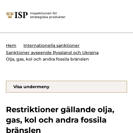
Stäng
Söktips:
Utländska direktinvesteringar
Kontakta oss
Krigsmateriel
Hem
Internationella sanktioner
Presskontakt
Sanktioner avseende Ryssland och Ukraina
Produkter med dubbla
Olja, gas, kol och andra fossila bränslen
Forskningssäkerhet
användningsområden
Regelverk
Utländska direktinvesteringar
Visa undermeny
Internationella sanktioner
Sök
Kemvapen-konventionen
Restriktioner gällande olja,
gas, kol och andra fossila
Om ISP
bränslen