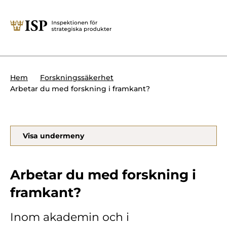
Stäng
Söktips:
Utländska direktinvesteringar
Kontakta oss
Krigsmateriel
Hem
Forskningssäkerhet
Presskontakt
Arbetar du med forskning i framkant?
Produkter med dubbla
Forskningssäkerhet
användningsområden
Regelverk
Utländska direktinvesteringar
Visa undermeny
Internationella sanktioner
Sök
Kemvapen-konventionen
Arbetar du med forskning i
framkant?
Om ISP
Inom akademin och i