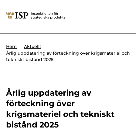
Stäng
Söktips:
Utländska direktinvesteringar
Kontakta oss
Krigsmateriel
Hem
Aktuellt
Presskontakt
Årlig uppdatering av förteckning över krigsmateriel och
Produkter med dubbla
tekniskt bistånd 2025
Forskningssäkerhet
användningsområden
Regelverk
Utländska direktinvesteringar
Internationella sanktioner
Årlig uppdatering av
Sök
förteckning över
Kemvapen-konventionen
krigsmateriel och tekniskt
bistånd 2025
Om ISP