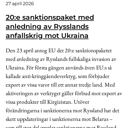
27 april 2026
Kontakt
Lediga jobb
20:e sanktionspaket med
anledning av Rysslands
Kundwebben
anfallskrig mot Ukraina
In English
Den 23 april antog EU det 20:e sanktionspaketet
med anledning av Rysslands fullskaliga invasion av
Ukraina. För första gången används även EU:s så
kallade anti-kringgåendeverktyg, som förbjuder
export av vissa varor till ett annat tredje land. Med
aktiveringen av verktyget gäller förbud mot export av
vissa produkter till Kirgizistan. Utöver
förändringarna i sanktionerna mot Ryssland har det
skett uppdateringar i sanktionerna mot Belarus –
som till stor del speglar sanktionerna mot Ryssland.