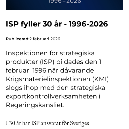
Kontakt
Lediga jobb
ISP fyller 30 år - 1996-2026
Kundwebben
In English
Publicerad:
2 februari 2026
Inspektionen för strategiska
produkter (ISP) bildades den 1
februari 1996 när dåvarande
Krigsmaterielinspektionen (KMI)
slogs ihop med den strategiska
exportkontrollverksamheten i
Regeringskansliet.
I 30 år har ISP ansvarat för Sveriges