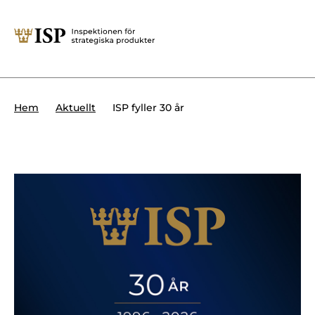
Stäng
Söktips:
Utländska direktinvesteringar
Kontakta oss
Krigsmateriel
ISP fyller 30 år
Hem
Aktuellt
Presskontakt
Produkter med dubbla
Forskningssäkerhet
användningsområden
Regelverk
Utländska direktinvesteringar
Internationella sanktioner
Sök
Kemvapen-konventionen
Om ISP