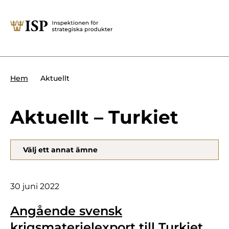
Stäng
Söktips:
Utländska direktinvesteringar
Kontakta oss
Krigsmateriel
Aktuellt
Hem
Presskontakt
Produkter med dubbla
Forskningssäkerhet
användningsområden
Aktuellt – Turkiet
Regelverk
Utländska direktinvesteringar
Välj ett annat ämne
Internationella sanktioner
Sök
Kemvapen-konventionen
30 juni 2022
Angående svensk
Om ISP
krigsmaterielexport till Turkiet