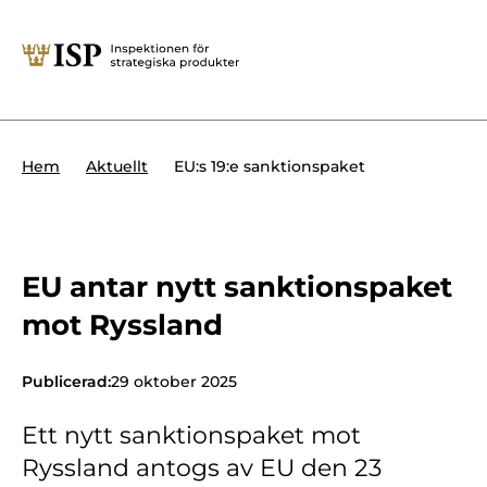
Stäng
Söktips:
Utländska direktinvesteringar
Kontakta oss
Krigsmateriel
EU:s 19:e sanktionspaket
Hem
Aktuellt
Presskontakt
Produkter med dubbla
Forskningssäkerhet
användningsområden
Regelverk
Utländska direktinvesteringar
EU antar nytt sanktionspaket
mot Ryssland
Internationella sanktioner
Sök
Kemvapen-konventionen
Publicerad:
29 oktober 2025
Ett nytt sanktionspaket mot
Om ISP
Ryssland antogs av EU den 23