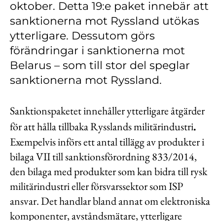
oktober. Detta 19:e paket innebär att
Kontakt
sanktionerna mot Ryssland utökas
Lediga jobb
ytterligare. Dessutom görs
Kundwebben
förändringar i sanktionerna mot
Belarus – som till stor del speglar
In English
sanktionerna mot Ryssland.
Sanktionspaketet innehåller ytterligare åtgärder
för att hålla tillbaka Rysslands militärindustri
.
Exempelvis införs ett antal tillägg av produkter i
bilaga VII till sanktionsförordning 833/2014,
den bilaga med produkter som kan bidra till rysk
militärindustri eller försvarssektor som ISP
ansvar. Det handlar bland annat om elektroniska
komponenter, avståndsmätare, ytterligare