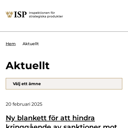
Stäng
Söktips:
Utländska direktinvesteringar
Kontakta oss
Krigsmateriel
Aktuellt
Hem
Presskontakt
Produkter med dubbla
Forskningssäkerhet
användningsområden
Aktuellt
Regelverk
Utländska direktinvesteringar
Välj ett ämne
Internationella sanktioner
Sök
Kemvapen-konventionen
20 februari 2025
Ny blankett för att hindra
Om ISP
kringgående av sanktioner mot