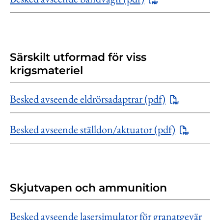
Särskilt utformad för viss
krigsmateriel
Besked avseende eldrörsadaptrar (pdf)
Besked avseende ställdon/aktuator (pdf)
Skjutvapen och ammunition
Besked avseende lasersimulator för granatgevär