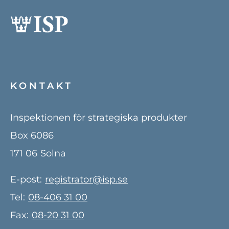
KONTAKT
Inspektionen för strategiska produkter
Box 6086
171 06
Solna
E-post:
registrator@isp.se
Tel:
08-406 31 00
Fax:
08-20 31 00