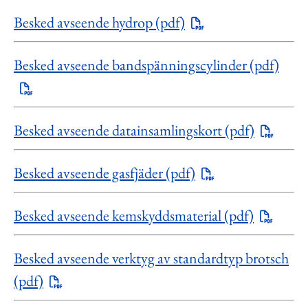
Besked avseende hydrop (pdf)
Besked avseende bandspänningscylinder (pdf)
Besked avseende datainsamlingskort (pdf)
​Besked avseende gasfjäder (pdf)
Besked avseende kemskyddsmaterial (pdf)
Besked avseende verktyg av standardtyp brotsch
(pdf)