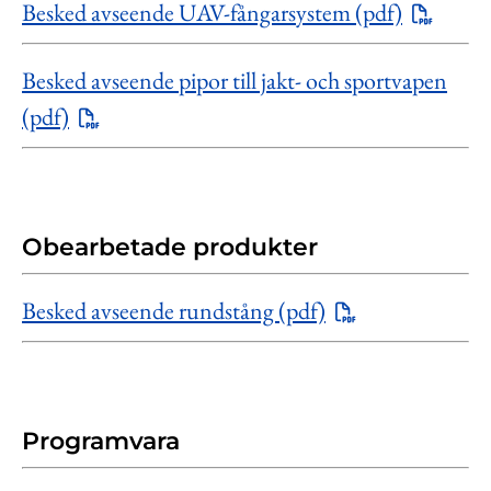
Besked avseende UAV-fångarsystem (pdf)
Besked avseende pipor till jakt- och sportvapen
(pdf)
Obearbetade produkter
Besked avseende rundstång (pdf)
Programvara