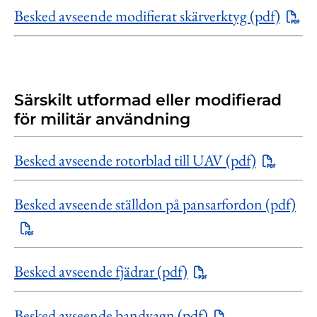
Besked avseende modifierat skärverktyg (pdf)
Särskilt utformad eller modifierad
för militär användning
Besked avseende rotorblad till UAV (pdf)
Besked avseende ställdon på pansarfordon (pdf)
Besked avseende fjädrar (pdf)
Besked avseende bandvagn (pdf)