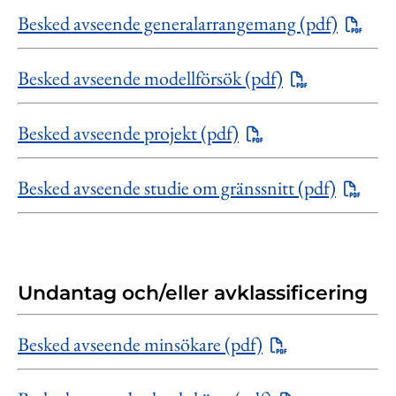
Besked avseende generalarrangemang (pdf)
​Besked avseende modellförsök (pdf)
Besked avseende projekt (pdf)
Besked avseende studie om gränssnitt (pdf)
Undantag och/eller avklassificering
Besked avseende minsökare (pdf)