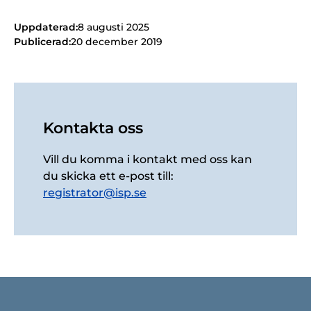
Uppdaterad:
8 augusti 2025
Publicerad:
20 december 2019
Kontakta oss
Vill du komma i kontakt med oss kan
du skicka ett e-post till:
registrator@isp.se