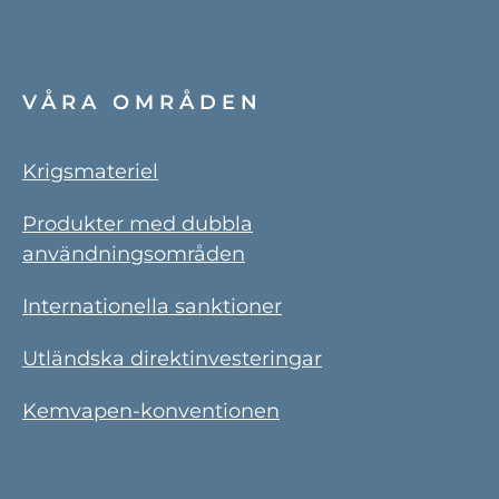
VÅRA OMRÅDEN
Krigsmateriel
Produkter med dubbla
användningsområden
Internationella sanktioner
Utländska direktinvesteringar
Kemvapen-konventionen