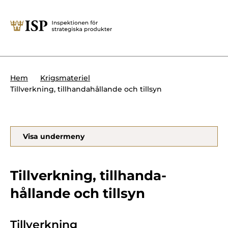
Stäng
Söktips:
Utländska direktinvesteringar
Kontakta oss
Krigsmateriel
Hem
Krigsmateriel
Presskontakt
Tillverkning, tillhandahållande och tillsyn
Produkter med dubbla
Forskningssäkerhet
användningsområden
Regelverk
Utländska direktinvesteringar
Visa undermeny
Internationella sanktioner
Sök
Kemvapen-konventionen
Tillverkning, till­handa­
hållande och tillsyn
Om ISP
Tillverkning