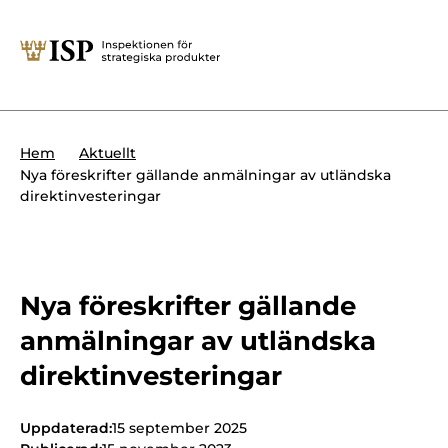
Stäng
Söktips:
Utländska direktinvesteringar
Kontakta oss
Krigsmateriel
Hem
Aktuellt
Presskontakt
Nya föreskrifter gällande anmälningar av utländska
Produkter med dubbla
direktinvesteringar
Forskningssäkerhet
användningsområden
Regelverk
Utländska direktinvesteringar
Internationella sanktioner
Nya föreskrifter gällande
Sök
anmälningar av utländska
Kemvapen-konventionen
direktinvesteringar
Om ISP
Uppdaterad:
15 september 2025