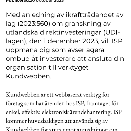
Publicerad:
20 oktober 2023
Kontakt
Med anledning av ikraftträdandet av
Lediga jobb
lag (2023:560) om granskning av
Kundwebben
utländska direktinvesteringar (UDI-
In English
lagen), den 1 december 2023, vill ISP
uppmana dig som avser agera
ombud åt investerare att ansluta din
organisation till verktyget
Kundwebben.
Kundwebben är ett webbaserat verktyg för
företag som har ärenden hos ISP, framtaget för
enkel, effektiv, elektronisk ärendehantering. ISP
kommer huvudsakligen att använda sig av
Kundwebben för att ta emot anmälningar om