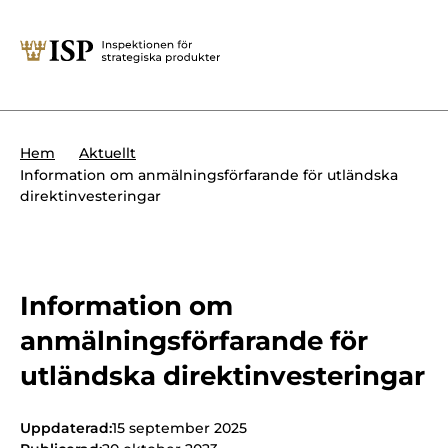
Stäng
Söktips:
Utländska direktinvesteringar
Kontakta oss
Krigsmateriel
Hem
Aktuellt
Presskontakt
Information om anmälningsförfarande för utländska
Produkter med dubbla
direktinvesteringar
Forskningssäkerhet
användningsområden
Regelverk
Utländska direktinvesteringar
Internationella sanktioner
Information om
Sök
anmälningsförfarande för
Kemvapen-konventionen
utländska direktinvesteringar
Om ISP
Uppdaterad:
15 september 2025