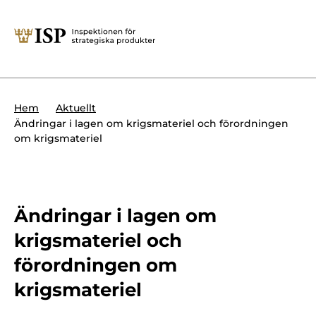
Stäng
Söktips:
Utländska direktinvesteringar
Kontakta oss
Krigsmateriel
Hem
Aktuellt
Presskontakt
Ändringar i lagen om krigsmateriel och förordningen
Produkter med dubbla
om krigsmateriel
Forskningssäkerhet
användningsområden
Regelverk
Utländska direktinvesteringar
Internationella sanktioner
Ändringar i lagen om
Sök
krigsmateriel och
Kemvapen-konventionen
förordningen om
krigsmateriel
Om ISP