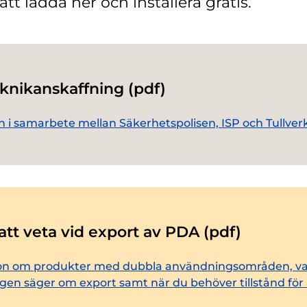
 att ladda ner och installera gratis.
knikanskaffning (pdf)
 i samarbete mellan Säkerhetspolisen, ISP och Tullverk
 att veta vid export av PDA (pdf)
on om produkter med dubbla användningsområden, v
ngen säger om export samt när du behöver tillstånd för 