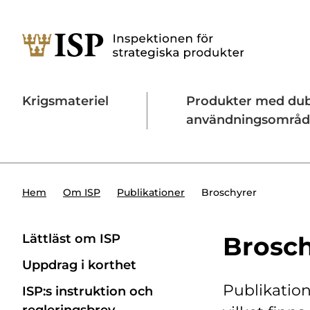
Krigsmateriel
Produkter med du
användningsområ
Söktips:
Utländska direktinvesteringar
Konta
Broschyrer
Hem
Om ISP
Publikationer
Lättläst om ISP
Brosch
Uppdrag i korthet
Publikation
ISP:s instruktion och