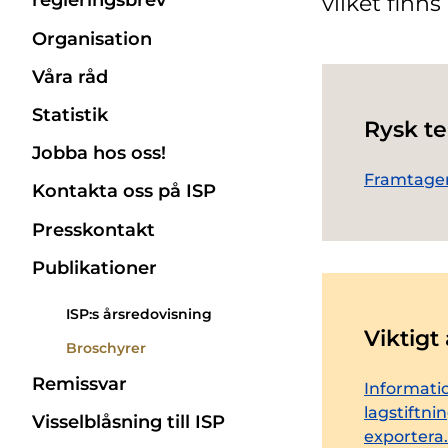
regleringsbrev
vilket finns
Organisation
Våra råd
Statistik
Rysk te
Jobba hos oss!
Framtagen
Kontakta oss på ISP
Presskontakt
Publikationer
ISP:s årsredovisning
Viktigt
Broschyrer
Remissvar
Informati
lagstiftni
Visselblåsning till ISP
exportera.