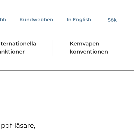
obb
Kundwebben
In English
Sök
Sök
nternationella
Kemvapen-
anktioner
konventionen
Regelverk
Stäng
pdf-läsare,