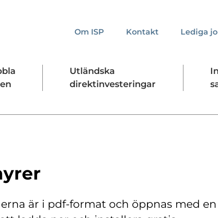
Om ISP
Kontakt
Lediga j
bbla
Utländska
I
den
direktinvesteringar
s
kta oss
Presskontakt
Forskningssäkerhet
yrer
erna är i pdf-format och öppnas med en 