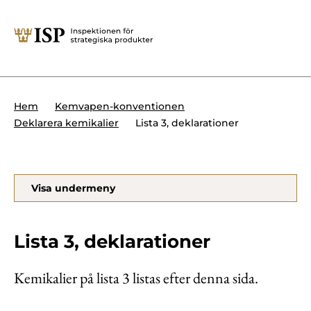
Stäng
Söktips:
Utländska direktinvesteringar
Kontakta oss
Krigsmateriel
Hem
Kemvapen-konventionen
Presskontakt
Lista 3, deklarationer
Deklarera kemikalier
Produkter med dubbla
Forskningssäkerhet
användningsområden
Regelverk
Utländska direktinvesteringar
Visa undermeny
Internationella sanktioner
Sök
Kemvapen-konventionen
Lista 3, deklarationer
Kemikalier på lista 3 listas efter denna sida.
Om ISP