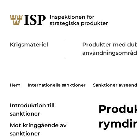
Krigsmateriel
Produkter med du
användningsområ
Söktips:
Utländska direktinvesteringar
Konta
Hem
Internationella sanktioner
Sanktioner avseend
Introduktion till
Produkt
sanktioner
rymdin
Mot kringgående av
sanktioner