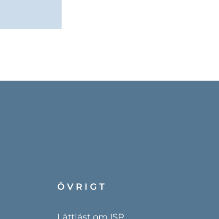
ÖVRIGT
Lättläst om ISP