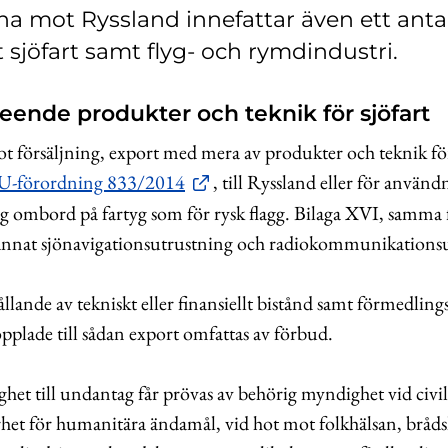
a mot Ryssland innefattar även ett anta
 sjöfart samt flyg- och rymdindustri.
eende produkter och teknik för sjöfart
t försäljning, export med mera av produkter och teknik för 
U-förordning 833/2014
, till Ryssland eller för använ
ing ombord på fartyg som för rysk flagg. Bilaga XVI, samma
annat sjönavigationsutrustning och radiokommunikationsu
llande av tekniskt eller finansiellt bistånd samt förmedling
opplade till sådan export omfattas av förbud.
het till undantag får prövas av behörig myndighet vid civ
rhet för humanitära ändamål, vid hot mot folkhälsan, bråd