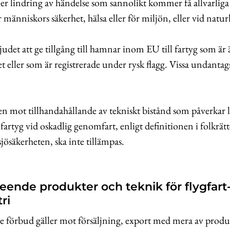
er lindring av händelse som sannolikt kommer få allvarlig
människors säkerhet, hälsa eller för miljön, eller vid natur
judet att ge tillgång till hamnar inom EU till fartyg som är 
et eller som är registrerade under rysk flagg. Vissa undanta
n mot tillhandahållande av tekniskt bistånd som påverkar l
 fartyg vid oskadlig genomfart, enligt definitionen i folkrätt
jösäkerheten, ska inte tillämpas.
eende produkter och teknik för flygfart
ri
e förbud gäller mot försäljning, export med mera av produ