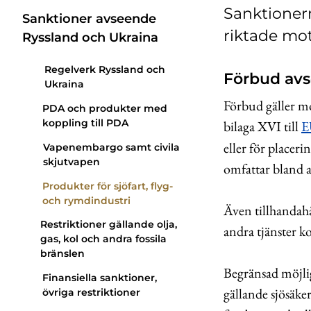
Sanktionern
Sanktioner avseende
riktade mot
Ryssland och Ukraina
Regelverk Ryssland och
Förbud avs
Ukraina
Förbud gäller mo
PDA och produkter med
koppling till PDA
bilaga XVI till
E
eller för placer
Vapenembargo samt civila
skjutvapen
omfattar bland 
Produkter för sjöfart, flyg-
och rymdindustri
Även tillhandahå
Restriktioner gällande olja,
andra tjänster k
gas, kol och andra fossila
bränslen
Begränsad möjlig
Finansiella sanktioner,
gällande sjösäke
övriga restriktioner