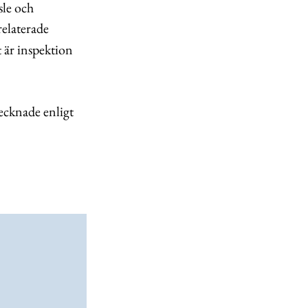
sle och
 relaterade
t är inspektion
ecknade enligt