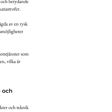
a och betydande
katastrofer.
ägda av en rysk
gsmöjligheter
otstjänster som
en, vilka är
- och
kter och teknik