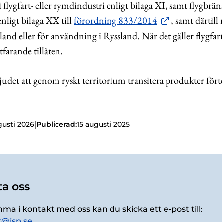
 flygfart- eller rymdindustri enligt bilaga XI, samt flygbrän
 enligt bilaga XX till
förordning 833/2014
, samt därtill
ssland eller för användning i Ryssland. När det gäller flygfar
tfarande tillåten.
judet att genom ryskt territorium transitera produkter fört
|
gusti 2026
Publicerad:
15 augusti 2025
a oss
mma i kontakt med oss kan du skicka ett e-post till:
r@isp.se