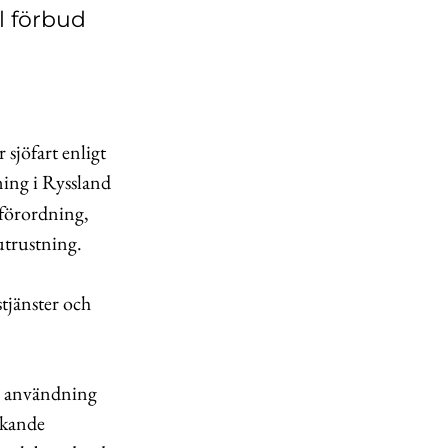
l förbud
sjöfart enligt
dning i Ryssland
 förordning,
trustning.
stjänster och
il användning
skande