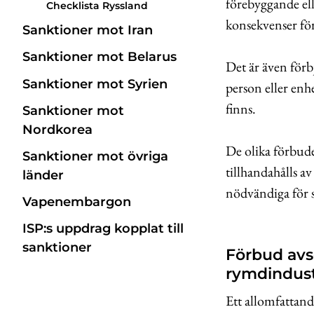
förebyggande ell
Checklista Ryssland
konsekvenser för 
Sanktioner mot Iran
Sanktioner mot Belarus
Det är även förb
Sanktioner mot Syrien
person eller enh
finns.
Sanktioner mot
Nordkorea
De olika förbude
Sanktioner mot övriga
tillhandahålls av
länder
nödvändiga för s
Vapenembargon
ISP:s uppdrag kopplat till
sanktioner
Förbud avs
rymdindust
Ett allomfattand