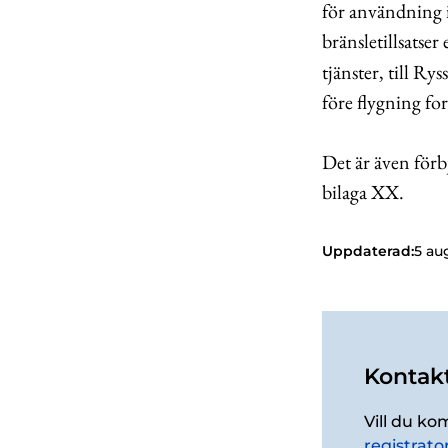
för användning i
bränsletillsatser
tjänster, till Ry
före flygning for
Det är även förb
bilaga XX.
Uppdaterad:
5 au
Kontakt
Vill du ko
registrato