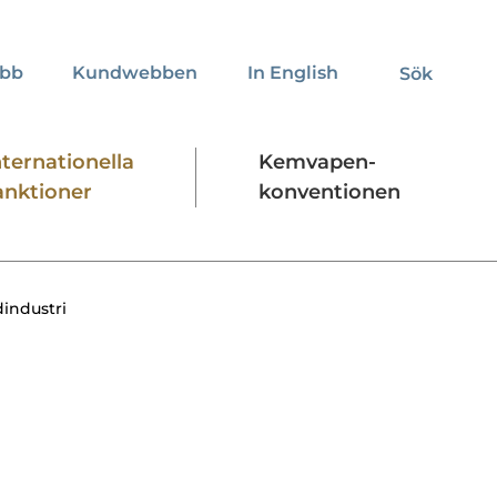
obb
Kundwebben
In English
Sök
Sök
nternationella
Kemvapen-
anktioner
konventionen
Regelverk
Stäng
dindustri
h