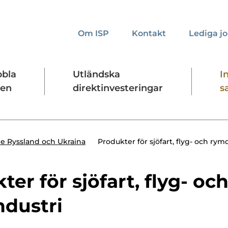
Om ISP
Kontakt
Lediga j
bbla
Utländska
I
den
direktinvesteringar
s
kta oss
Presskontakt
Forskningssäkerhet
Produkter för sjöfart, flyg- och rym
e Ryssland och Ukraina
er för sjöfart, flyg- oc
dustri