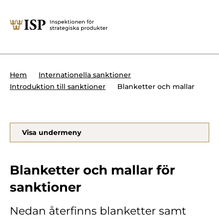
Stäng
Söktips:
Utländska direktinvesteringar
Kontakta oss
Krigsmateriel
Hem
Internationella sanktioner
Presskontakt
Blanketter och mallar
Introduktion till sanktioner
Produkter med dubbla
Forskningssäkerhet
användningsområden
Regelverk
Utländska direktinvesteringar
Visa undermeny
Internationella sanktioner
Sök
Kemvapen-konventionen
Blanketter och mallar för
sanktioner
Om ISP
Nedan återfinns blanketter samt