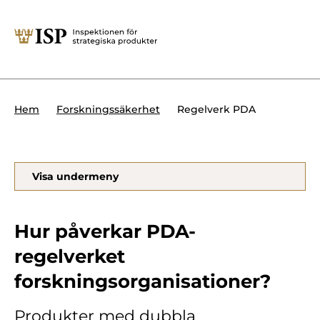
Stäng
Söktips:
Utländska direktinvesteringar
Kontakta oss
Krigsmateriel
Regelverk PDA
Hem
Forskningssäkerhet
Presskontakt
Produkter med dubbla
Forskningssäkerhet
användningsområden
Regelverk
Visa undermeny
Utländska direktinvesteringar
Internationella sanktioner
Sök
Hur påverkar PDA-
Kemvapen-konventionen
regelverket
forskningsorganisationer?
Om ISP
Produkter med dubbla