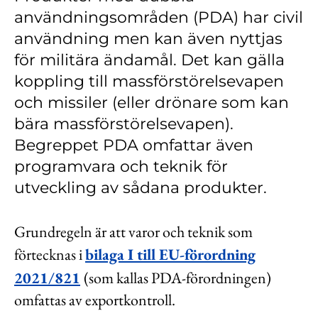
Kontakt
användningsområden (PDA) har civil
användning men kan även nyttjas
Lediga jobb
för militära ändamål. Det kan gälla
Kundwebben
koppling till massförstörelsevapen
In English
och missiler (eller drönare som kan
bära massförstörelsevapen).
Begreppet PDA omfattar även
programvara och teknik för
utveckling av sådana produkter.
Grundregeln är att varor och teknik som
förtecknas i
bilaga I till EU-förordning
2021/821
(som kallas PDA-förordningen)
omfattas av exportkontroll.