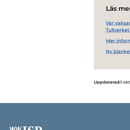
Läs me
Var vaksam
Tullverke
Mer infor
Ny blanke
Uppdaterad:
1 ok