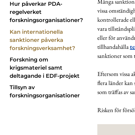
Många sanktionsr
Hur påverkar PDA-
vissa omständig
regelverket
kontrollerade e
forskningsorganisationer?
vara tillståndspl
Kan internationella
eller för använd
sanktioner påverka
tillhandahålla
t
forskningsverksamhet?
sanktioner som ti
Forskning om
krigsmateriel samt
Eftersom vissa 
deltagande i EDF-projekt
flera länder kan
Tillsyn av
som träffas av s
forskningsorganisationer
Risken för försök