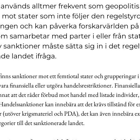
 används alltmer frekvent som geopolitis
mot stater som inte följer den regelstyr
ngen och kan påverka forskarvärlden på f
m samarbetar med parter i eller från st
 sanktioner måste sätta sig in i det reg
nde landet ifråga.
inns sanktioner mot ett femtiotal stater och grupperingar i
ara finansiella eller utgöra handelsrestriktioner. Finansiell
nat att det råder förbud mot handel med listade individer, 
Handelssanktioner kan innebära att det krävs tillstånd för ex
r (utöver krigsmateriel och PDA), det kan även innebära e
gorier till det sanktionerade landet.