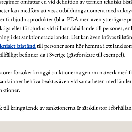
egimer omfattar en vid definition av termen tekniskt bist
heter kan medföra att vissa utbildningsmoment med anknyt
ller förbjudna produkter (bl.a. PDA men även ytterligare p
iktiga eller förbjudna vid tillhandahållande till personer, en
ning i det sanktionerade landet. Det kan även krävas tillstån
ekniskt bistånd
till personer som hör hemma i ett land so
llfälligt befinner sig i Sverige (gästforskare till exempel).
aktörer försöker kringgå sanktionerna genom nätverk med f
 sanktioner behöva beaktas även vid samarbeten med länder
anktioner.
 till kringgående av sanktionerna är särskilt stor i förhållan