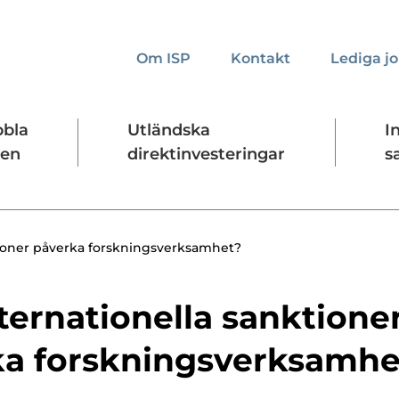
Om ISP
Kontakt
Lediga j
bbla
Utländska
I
den
direktinvesteringar
s
kta oss
Presskontakt
Forskningssäkerhet
tioner påverka forskningsverksamhet?
ternationella sanktione
ka forskningsverksamhe