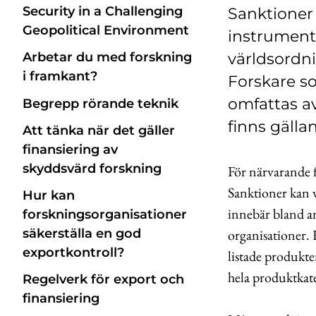
Security in a Challenging
Sanktioner
Geopolitical Environment
instrument 
världsordni
Arbetar du med forskning
i framkant?
Forskare so
omfattas av
Begrepp rörande teknik
finns gälla
Att tänka när det gäller
finansiering av
skyddsvärd forskning
För närvarande f
Sanktioner kan v
Hur kan
innebär bland an
forskningsorganisationer
säkerställa en god
organisationer. 
exportkontroll?
listade produkte
hela produktkate
Regelverk för export och
finansiering