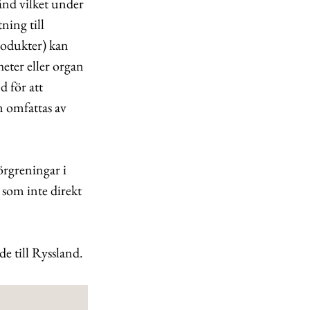
ånd vilket under
ning till
rodukter) kan
heter eller organ
d för att
m omfattas av
örgreningar i
 som inte direkt
de till Ryssland.