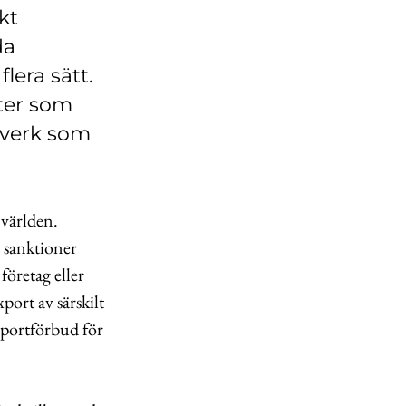
kt
da
lera sätt.
ater som
elverk som
 världen.
a sanktioner
företag eller
port av särskilt
xportförbud för