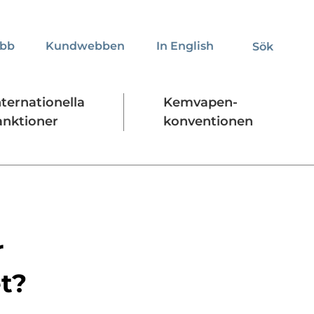
obb
Kundwebben
In English
Sök
Sök
nternationella
Kemvapen-
anktioner
konventionen
Regelverk
Stäng
r
t?