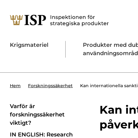
Krigsmateriel
Produkter med du
användningsområ
Söktips:
Utländska direktinvesteringar
Konta
Kan internationella sank
Hem
Forskningssäkerhet
Varför är
Kan in
forskningssäkerhet
påver
viktigt?
IN ENGLISH: Research