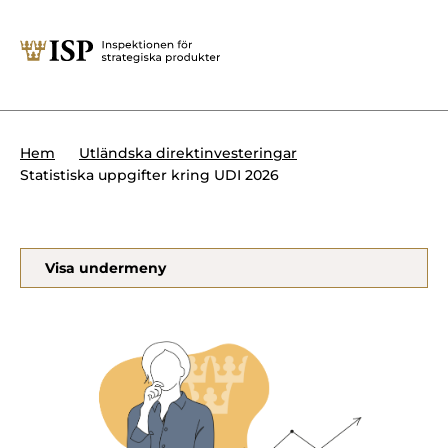
Stäng
Söktips:
Utländska direktinvesteringar
Kontakta oss
Krigsmateriel
Hem
Utländska direktinvesteringar
Presskontakt
Statistiska uppgifter kring UDI 2026
Produkter med dubbla
Forskningssäkerhet
användningsområden
Regelverk
Utländska direktinvesteringar
Visa undermeny
Internationella sanktioner
Sök
Kemvapen-konventionen
Om ISP