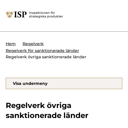
Stäng
Söktips:
Utländska direktinvesteringar
Kontakta oss
Krigsmateriel
Hem
Regelverk
Presskontakt
Regelverk för sanktionerade länder
Produkter med dubbla
Regelverk övriga sanktionerade länder
Forskningssäkerhet
användningsområden
Regelverk
Utländska direktinvesteringar
Visa undermeny
Internationella sanktioner
Sök
Kemvapen-konventionen
Regelverk övriga
sanktionerade länder
Om ISP