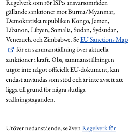
Regelverk som rör ISP:s ansvarsområden
Kontakt
gällande sanktioner mot Burma/Myanmar,
Lediga jobb
Demokratiska republiken Kongo, Jemen,
Libanon, Libyen, Somalia, Sudan, Sydsudan,
Kundwebben
Venezuela och Zimbabwe.
Se
EU Sanctions Map
In English
för en
sammanställning över aktuella
sanktioner i kraft. Obs, sammanställningen
utgör inte något officiellt EU-dokument, kan
endast användas som stöd och är inte avsett att
ligga till grund för några slutliga
ställningstaganden.
Utöver nedanstående, se även
Regelverk för