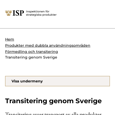
Stäng
Söktips:
Utländska direktinvesteringar
Kontakta oss
Krigsmateriel
Hem
Presskontakt
Produkter med dubbla användningsområden
Produkter med dubbla
Forskningssäkerhet
Förmedling och transitering
användningsområden
Transitering genom Sverige
Regelverk
Utländska direktinvesteringar
Internationella sanktioner
Sök
Visa undermeny
Kemvapen-konventionen
Transitering genom Sverige
Om ISP
Transitering avser transport av alla produkter,