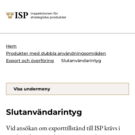
Stäng
Söktips:
Utländska direktinvesteringar
Kontakta oss
Krigsmateriel
Hem
Presskontakt
Produkter med dubbla användningsområden
Produkter med dubbla
Forskningssäkerhet
Slutanvändarintyg
Export och överföring
användningsområden
Regelverk
Utländska direktinvesteringar
Visa undermeny
Internationella sanktioner
Sök
Kemvapen-konventionen
Slutanvändarintyg
Vid ansökan om exporttillstånd till ISP krävs i
Om ISP