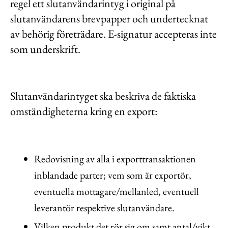
regel ett slutanvändarintyg i original på
Kontakt
slutanvändarens brevpapper och undertecknat
Lediga jobb
av behörig företrädare. E-signatur accepteras inte
som underskrift.
Kundwebben
In English
Slutanvändarintyget ska beskriva de faktiska
omständigheterna kring en export:
Redovisning av alla i exporttransaktionen
inblandade parter; vem som är exportör,
eventuella mottagare/mellanled, eventuell
leverantör respektive slutanvändare.
Vilken produkt det rör sig om samt antal/vikt.