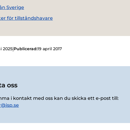
rån Sverige
er för tillståndshavare
|
ni 2025
Publicerad:
19 april 2017
a oss
mma i kontakt med oss kan du skicka ett e-post till:
r@isp.se