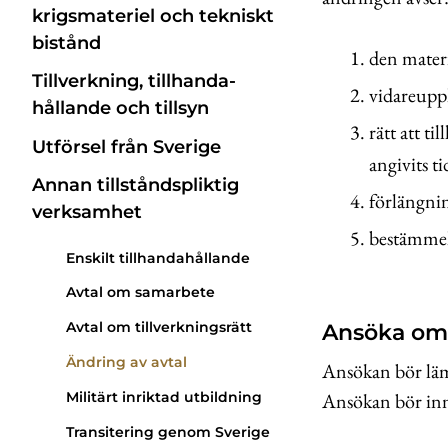
krigsmateriel och tekniskt
bistånd
den materi
Tillverkning, till­handa­
vidareupplå
hållande och tillsyn
rätt att ti
Utförsel från Sverige
angivits ti
Annan tillstånds­pliktig
förlängnin
verksamhet
bestämmel
Enskilt tillhandahållande
Avtal om samarbete
Avtal om tillverkningsrätt
Ansöka om 
Ändring av avtal
Ansökan bör lämn
Militärt inriktad utbildning
Ansökan bör in
Transitering genom Sverige