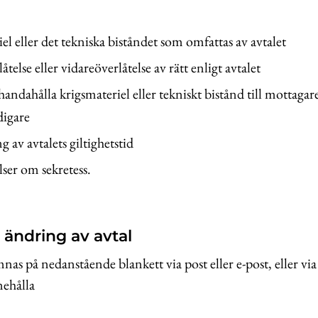
el eller det tekniska biståndet som omfattas av avtalet
telse eller vidareöverlåtelse av rätt enligt avtalet
llhandahålla krigsmateriel eller tekniskt bistånd till mottaga
digare
g av avtalets giltighetstid
ser om sekretess.
ändring av avtal
as på nedanstående blankett via post eller e-post, eller 
nehålla