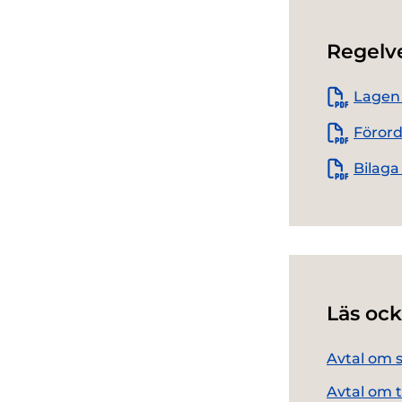
Regelv
Lagen 
Förord
Bilaga
Läs ock
Avtal om 
Avtal om t