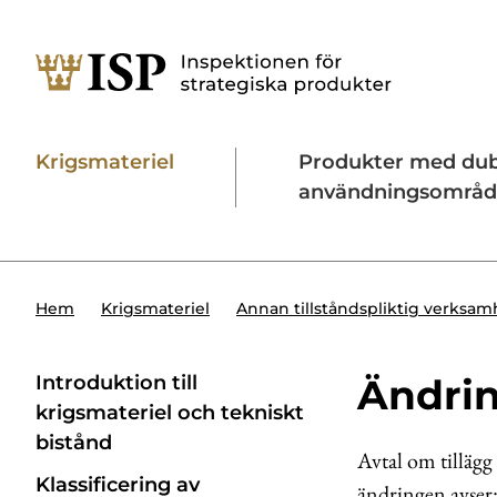
Krigsmateriel
Produkter med du
användningsområ
Söktips:
Utländska direktinvesteringar
Konta
Hem
Krigsmateriel
Annan tillståndspliktig verksam
Introduktion till
Ändrin
krigsmateriel och tekniskt
bistånd
Avtal om tillägg t
Klassificering av
ändringen avser