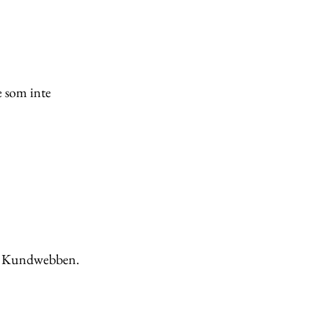
re som inte
via Kundwebben.