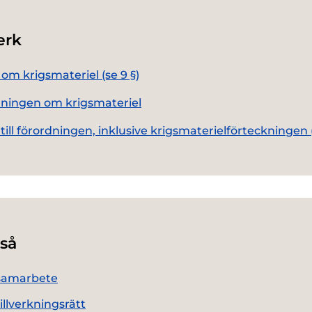
erk
om krigsmateriel (se 9 §)
ningen om krigsmateriel
 till förordningen, inklusive krigsmaterielförteckningen 
så
samarbete
illverkningsrätt