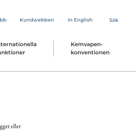
obb
Kundwebben
In English
Sök
Sök
nternationella
Kemvapen-
anktioner
konventionen
Regelverk
Stäng
gget eller