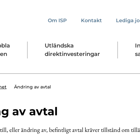
Om ISP
Kontakt
Lediga j
bbla
Utländska
I
den
direktinvesteringar
s
kta oss
Presskontakt
Forskningssäkerhet
Ändring av avtal
het
g av avtal
ill, eller ändring av, befintligt avtal kräver tillstånd om tillä
: