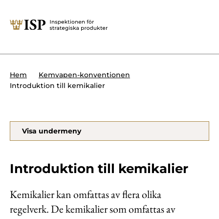
Stäng
Söktips:
Utländska direktinvesteringar
Kontakta oss
Krigsmateriel
Hem
Kemvapen-konventionen
Presskontakt
Introduktion till kemikalier
Produkter med dubbla
Forskningssäkerhet
användningsområden
Regelverk
Utländska direktinvesteringar
Visa undermeny
Internationella sanktioner
Sök
Kemvapen-konventionen
Introduktion till kemikalier
Kemikalier kan omfattas av flera olika
regelverk. De kemikalier som omfattas av
Om ISP