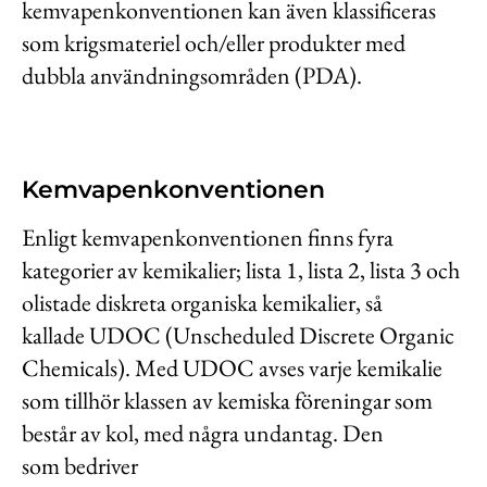
kemvapenkonventionen kan även klassificeras
Kontakt
som krigsmateriel och/eller produkter med
Lediga jobb
dubbla användningsområden (PDA).
Kundwebben
In English
Kemvapenkonventionen
Enligt kemvapenkonventionen finns fyra
kategorier av kemikalier; lista 1, lista 2, lista 3 och
olistade diskreta organiska kemikalier, så
kallade UDOC (Unscheduled Discrete Organic
Chemicals). Med UDOC avses varje kemikalie
som tillhör klassen av kemiska föreningar som
består av kol, med några undantag. Den
som bedriver