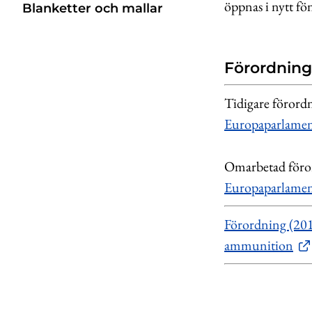
öppnas i nytt fö
Blanketter och mallar
Förordning
Tidigare förordn
Europaparlament
Omarbetad förord
Europaparlament
Förordning (2013
ammunition