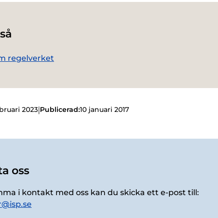
så
m regelverket
|
ebruari 2023
Publicerad:
10 januari 2017
a oss
mma i kontakt med oss kan du skicka ett e-post till:
r@isp.se