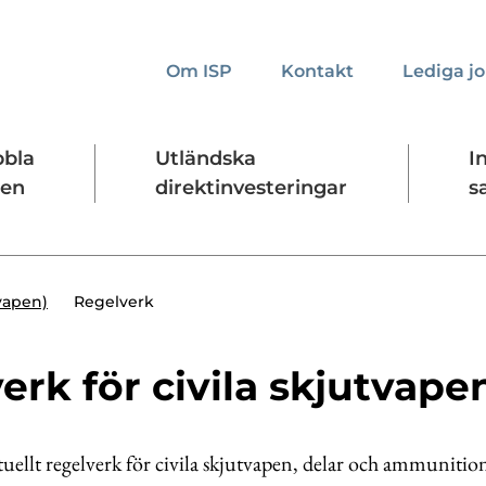
Om ISP
Kontakt
Lediga j
bbla
Utländska
I
den
direktinvesteringar
s
kta oss
Presskontakt
Forskningssäkerhet
Regelverk
tvapen)
erk för civila skjutvape
tuellt regelverk för civila skjutvapen, delar och ammunition