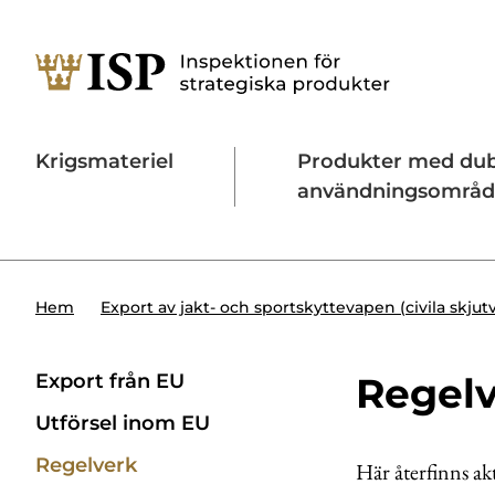
Krigsmateriel
Produkter med du
användningsområ
Söktips:
Utländska direktinvesteringar
Konta
Hem
Export av jakt- och sportskyttevapen (civila skju
Export från EU
Regelv
Utförsel inom EU
Regelverk
Här återfinns ak