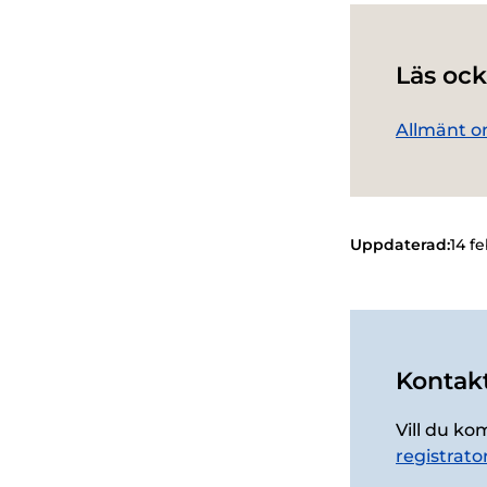
Läs ock
Allmänt o
Uppdaterad:
14 f
Kontakt
Vill du ko
registrato