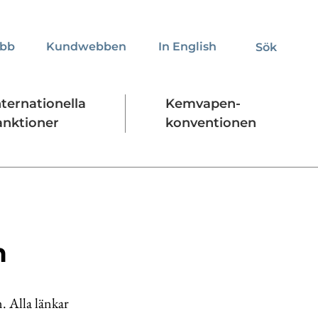
obb
Kundwebben
In English
Sök
Sök
nternationella
Kemvapen-
anktioner
konventionen
Regelverk
Stäng
n
. Alla länkar