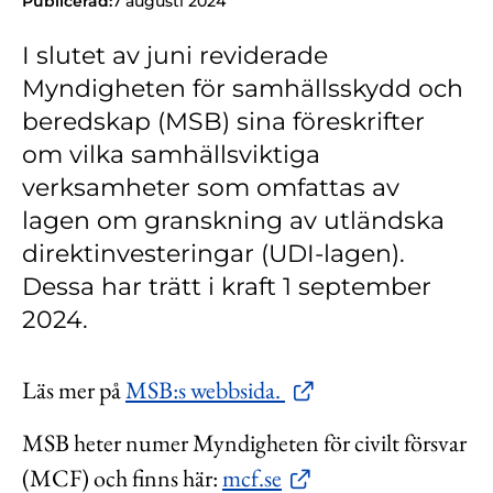
Publicerad:
7 augusti 2024
Kontakt
I slutet av juni reviderade
Lediga jobb
Myndigheten för samhällsskydd och
Kundwebben
beredskap (MSB) sina föreskrifter
In English
om vilka samhällsviktiga
verksamheter som omfattas av
lagen om granskning av utländska
direktinvesteringar (UDI-lagen).
Dessa har trätt i kraft 1 september
2024.
Läs mer på
MSB:s webbsida.
MSB heter numer Myndigheten för civilt försvar
(MCF) och finns här:
mcf.se