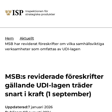
Stäng
Söktips:
Utländska direktinvesteringar
Kontakta oss
Krigsmateriel
Hem
Aktuellt
Presskontakt
MSB har reviderat föreskrifter om vilka samhällsviktiga
Produkter med dubbla
verksamheter som omfattas av UDI-lagen
Forskningssäkerhet
användningsområden
Regelverk
Utländska direktinvesteringar
Internationella sanktioner
MSB:s reviderade föreskrifter
Sök
gällande UDI-lagen träder
Kemvapen-konventionen
snart i kraft (1 september)
Om ISP
Uppdaterad:
7 januari 2026