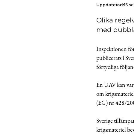
Uppdaterad:
15 s
Olika regel
med dubbl
Inspektionen för
publicerats i S
förtydliga följan
En UAV kan vara
om krigsmateriel
(EG) nr 428/20
Sverige tillämpa
krigsmateriel bev