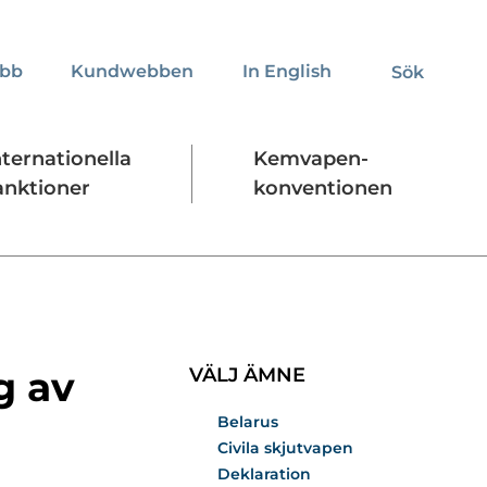
obb
Kundwebben
In English
Sök
Sök
nternationella
Kemvapen-
anktioner
konventionen
Regelverk
Stäng
g av
VÄLJ ÄMNE
Belarus
Civila skjutvapen
Deklaration