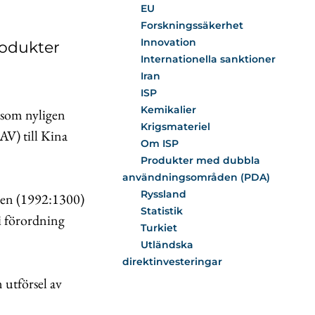
EU
Forskningssäkerhet
Innovation
rodukter
Internationella sanktioner
Iran
ISP
Kemikalier
r som nyligen
Krigsmateriel
AV) till Kina
Om ISP
Produkter med dubbla
användningsområden (PDA)
Ryssland
gen (1992:1300)
Statistik
 i förordning
Turkiet
Utländska
direktinvesteringar
 utförsel av