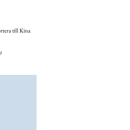
tera till Kina
U