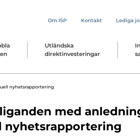
Om ISP
Kontakt
Lediga j
bbla
Utländska
I
den
direktinvesteringar
s
kta oss
Presskontakt
Forskningssäkerhet
uell nyhetsrapportering
liganden med anlednin
l nyhetsrapportering