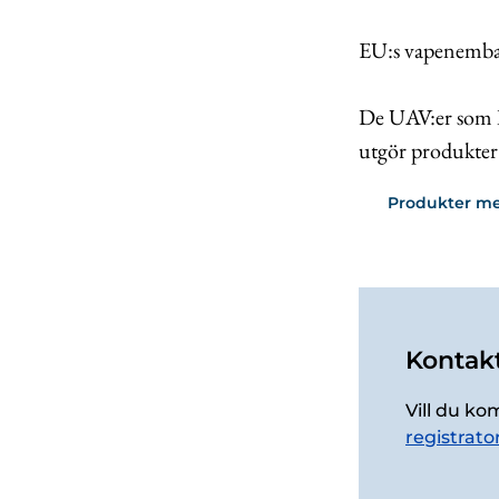
EU:s vapenemba
De UAV:er som IS
utgör produkte
Produkter m
Kontakt
Vill du ko
registrato