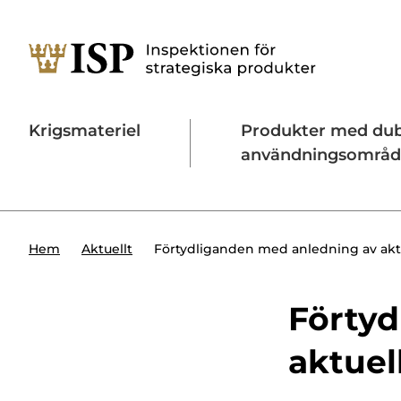
Krigsmateriel
Produkter med du
användningsområ
Söktips:
Utländska direktinvesteringar
Konta
Förtydliganden med anledning av akt
Hem
Aktuellt
Förtyd
aktuel