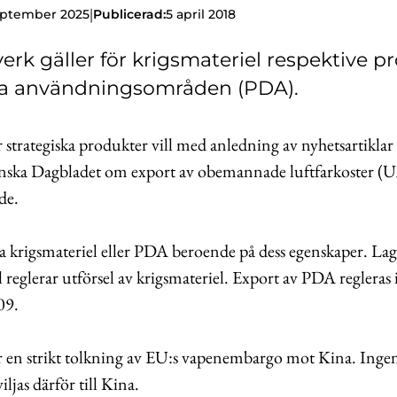
|
eptember 2025
Publicerad:
5 april 2018
verk gäller för krigsmateriel respektive p
a användningsområden (PDA).
 strategiska produkter vill med anledning av nyhetsartikla
venska Dagbladet om export av obemannade luftfarkoster (U
de.
 krigsmateriel eller PDA beroende på dess egenskaper. La
 reglerar utförsel av krigsmateriel. Export av PDA regleras
09.
r en strikt tolkning av EU:s vapenembargo mot Kina. Ingen
iljas därför till Kina.